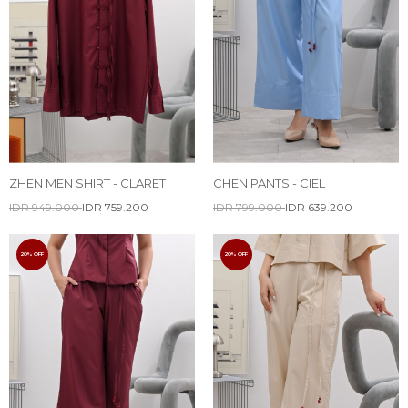
ZHEN MEN SHIRT - CLARET
CHEN PANTS - CIEL
IDR 949.000
IDR 759.200
IDR 799.000
IDR 639.200
20% OFF
20% OFF