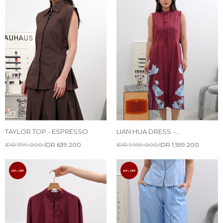
TAYLOR TOP - ESPRESSO
LIAN HUA DRESS -
EMBROIDERY
IDR 799.000
IDR 639.200
IDR 1.999.000
IDR 1.599.200
20% OFF
20% OFF