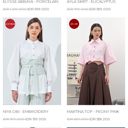
ELYSSE ABBAYA - PORCELAIN
AYLA SKIRT - EUCALYPTUS
IDR 1.299.000
IDR 999.000
IDR 799.000
IDR 599.000
LAST PIECE
20% OFF
NIYA OBI - EMBROIDERY
MARTINA TOP - PEONY PINK
IDR 399.000
IDR 199.000
IDR 699.000
IDR 559.200