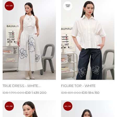
SOLD
20% OFF
OUT
TRUE DRESS - WHITE
FIGURE TOP - WHITE
EMBROIDERY
IDR 1.799.000
IDR 1.439.200
IDR 699.000
IDR 594.150
20% OFF
20% OFF